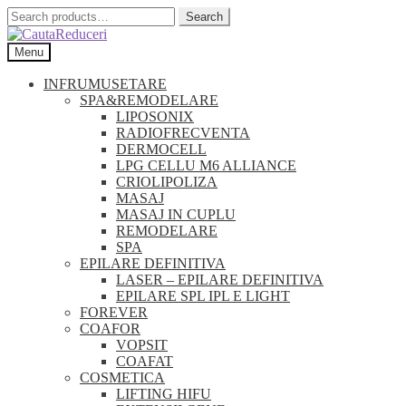
Search
Search
for:
Skip
Skip
Menu
to
to
navigation
content
INFRUMUSETARE
SPA&REMODELARE
LIPOSONIX
RADIOFRECVENTA
DERMOCELL
LPG CELLU M6 ALLIANCE
CRIOLIPOLIZA
MASAJ
MASAJ IN CUPLU
REMODELARE
SPA
EPILARE DEFINITIVA
LASER – EPILARE DEFINITIVA
EPILARE SPL IPL E LIGHT
FOREVER
COAFOR
VOPSIT
COAFAT
COSMETICA
LIFTING HIFU