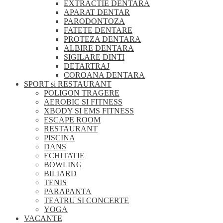
EXTRACTIE DENTARA
APARAT DENTAR
PARODONTOZA
FATETE DENTARE
PROTEZA DENTARA
ALBIRE DENTARA
SIGILARE DINTI
DETARTRAJ
COROANA DENTARA
SPORT si RESTAURANT
POLIGON TRAGERE
AEROBIC SI FITNESS
XBODY SI EMS FITNESS
ESCAPE ROOM
RESTAURANT
PISCINA
DANS
ECHITATIE
BOWLING
BILIARD
TENIS
PARAPANTA
TEATRU SI CONCERTE
YOGA
VACANTE