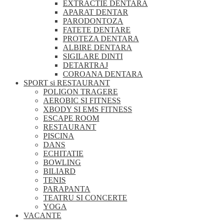
EXTRACTIE DENTARA
APARAT DENTAR
PARODONTOZA
FATETE DENTARE
PROTEZA DENTARA
ALBIRE DENTARA
SIGILARE DINTI
DETARTRAJ
COROANA DENTARA
SPORT si RESTAURANT
POLIGON TRAGERE
AEROBIC SI FITNESS
XBODY SI EMS FITNESS
ESCAPE ROOM
RESTAURANT
PISCINA
DANS
ECHITATIE
BOWLING
BILIARD
TENIS
PARAPANTA
TEATRU SI CONCERTE
YOGA
VACANTE