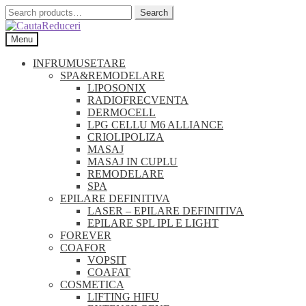
Search
Search
for:
Skip
Skip
Menu
to
to
navigation
content
INFRUMUSETARE
SPA&REMODELARE
LIPOSONIX
RADIOFRECVENTA
DERMOCELL
LPG CELLU M6 ALLIANCE
CRIOLIPOLIZA
MASAJ
MASAJ IN CUPLU
REMODELARE
SPA
EPILARE DEFINITIVA
LASER – EPILARE DEFINITIVA
EPILARE SPL IPL E LIGHT
FOREVER
COAFOR
VOPSIT
COAFAT
COSMETICA
LIFTING HIFU