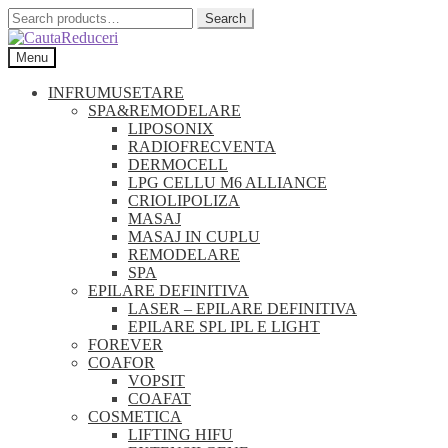
Search
Search
for:
Skip
Skip
Menu
to
to
navigation
content
INFRUMUSETARE
SPA&REMODELARE
LIPOSONIX
RADIOFRECVENTA
DERMOCELL
LPG CELLU M6 ALLIANCE
CRIOLIPOLIZA
MASAJ
MASAJ IN CUPLU
REMODELARE
SPA
EPILARE DEFINITIVA
LASER – EPILARE DEFINITIVA
EPILARE SPL IPL E LIGHT
FOREVER
COAFOR
VOPSIT
COAFAT
COSMETICA
LIFTING HIFU