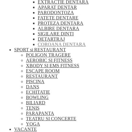
EXTRACTIE DENTARA
APARAT DENTAR
PARODONTOZA
FATETE DENTARE
PROTEZA DENTARA
ALBIRE DENTARA
SIGILARE DINTI
DETARTRAJ
COROANA DENTARA
SPORT si RESTAURANT
POLIGON TRAGERE
AEROBIC SI FITNESS
XBODY SI EMS FITNESS
ESCAPE ROOM
RESTAURANT
PISCINA
DANS
ECHITATIE
BOWLING
BILIARD
TENIS
PARAPANTA
TEATRU SI CONCERTE
YOGA
VACANTE